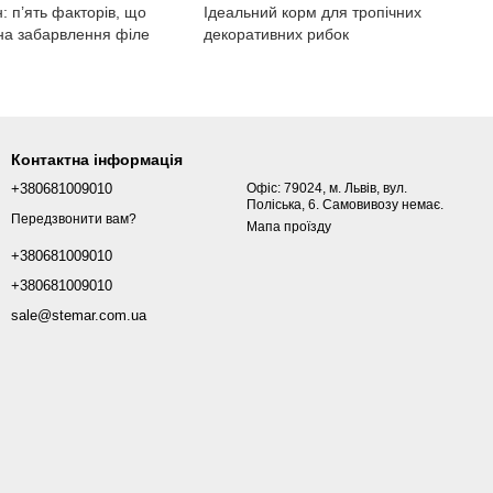
: п’ять факторів, що
Ідеальний корм для тропічних
на забарвлення філе
декоративних рибок
Контактна інформація
+380681009010
Офіс: 79024, м. Львів, вул.
Поліська, 6. Самовивозу немає.
Передзвонити вам?
Мапа проїзду
+380681009010
+380681009010
sale@stemar.com.ua