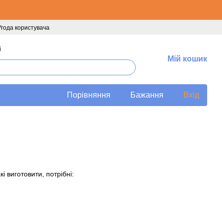
Угода користувача
і
Мій кошик
Порівняння
Бажання
Вхід
 виготовити, потрібні: