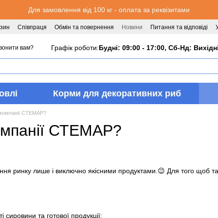
Для замовлення від 100 кг - оплата за реквізитами
азин
Співпраця
Обмін та повернення
Новини
Питання та відповіді
Графік роботи:
Будні: 09:00 - 17:00, Сб-Нд: Вихідн
вонити вам?
овлі
Корми для декоративних риб
 компанії СТЕМАР?
омпанії СТЕМАР?
я ринку лише і виключно якісними продуктами.😉 Для того щоб такі
 сировини та готової продукції;