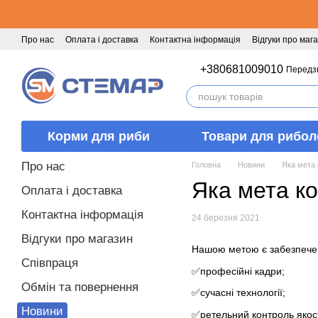
Перейти к основному контенту
Про нас
Оплата і доставка
Контактна інформація
Відгуки про маг
+380681009010
Передз
Корми для риби
Товари для рибол
Про нас
Головна
Новини
Яка мета
Яка мета к
Оплата і доставка
Контактна інформація
24 березня 2021
Відгуки про магазин
Нашою метою є забезпеченн
Співпраця
✅професійні кадри;
Обмін та повернення
✅сучасні технології;
Новини
✅ретельний контроль якості