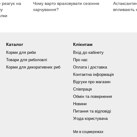
 реагує на
Чому варто враховувати сезонне
Астаксантин
ну
харчування?
впливають 
илки
Каталог
Клієнтам
Корми для риби
Вхід до кабінету
Товари для риболовлі
Про нас
Корми для декоративних риб
Оплата і доставка
Контактна інформація
Відгуки про магазин
Співпраця
Обмін та повернення
Новини
Питання та відповіді
Угода користувача
Ми в соцмережах