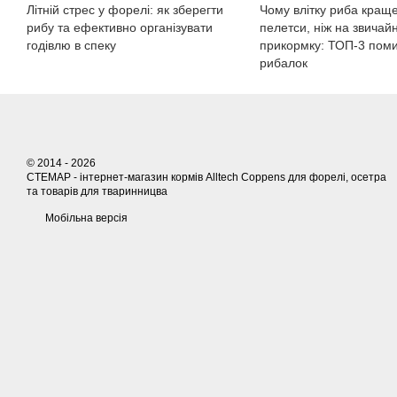
Літній стрес у форелі: як зберегти
Чому влітку риба краще
рибу та ефективно організувати
пелетси, ніж на звичай
годівлю в спеку
прикормку: ТОП-3 пом
рибалок
© 2014 - 2026
СТЕМАР - інтернет-магазин кормів Alltech Coppens для форелі, осетра
та товарів для тваринницва
Мобільна версія