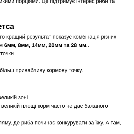
кими порціями. Це підтримує інтерес риби та
етса
то кращий результат показує комбінація різних
ом
6мм,
8мм, 14мм, 20мм та 28 мм
..
точки.
більш привабливу кормову точку.
еликій зоні.
великій площі корм часто не дає бажаного
му, де риба починає конкурувати за їжу. А там,