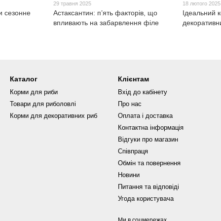
29 травня 2025
18 лютого 2025
и сезонне
Астаксантин: п’ять факторів, що
Ідеальний 
впливають на забарвлення філе
декоративн
Каталог
Клієнтам
Корми для риби
Вхід до кабінету
Товари для риболовлі
Про нас
Корми для декоративних риб
Оплата і доставка
Контактна інформація
Відгуки про магазин
Співпраця
Обмін та повернення
Новини
Питання та відповіді
Угода користувача
Ми в соцмережах