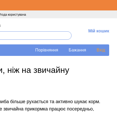
Угода користувача
і
Мій кошик
Порівняння
Бажання
Вхід
, ніж на звичайну
 риба більше рухається та активно шукає корм.
 де звичайна прикормка працює посередньо,