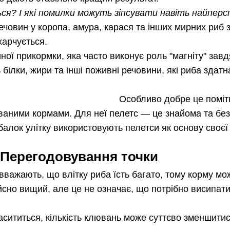
ся? І які помилки можуть зіпсувати навіть найпер
речовин у коропа, амура, карася та інших мирних риб
харчується.
йної прикормки, яка часто виконує роль "магніту" зав
 білки, жири та інші поживні речовини, які риба здат
Особливо добре це поміт
ваними кормами. Для неї пелетс — це знайома та без
алок улітку використовують пелетси як основу своєї
Перегодовування точки
вважають, що влітку риба їсть багато, тому корму мо
ійсно вищий, але це не означає, що потрібно висипати
сититься, кількість клювань може суттєво зменшитис