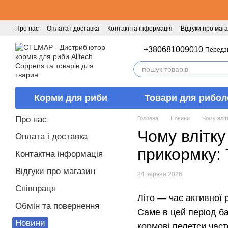
Перейти к основному контенту
Про нас
Оплата і доставка
Контактна інформація
Відгуки про маг
+380681009010
Передз
Корми для риби
Товари для рибол
Про нас
Головна
Новини
Чому вліт
Чому влітку
Оплата і доставка
прикормку:
Контактна інформація
Відгуки про магазин
24 червня 2026
Співпраця
Літо — час активної 
Обмін та повернення
Саме в цей період ба
Новини
кормові пелетси част