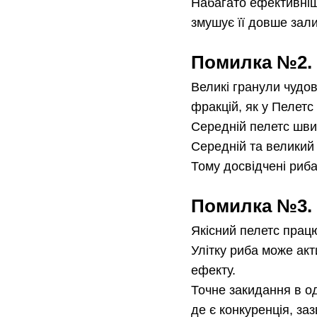
Набагато ефективніш
змушує її довше зали
Помилка №2. 
Великі гранули чудов
фракцій, як у Пелетс
Середній пелетс шви
Середній та великий
Тому досвідчені риб
Помилка №3. 
Якісний пелетс працю
Улітку риба може ак
ефекту.
Точне закидання в о
де є конкуренція, заз