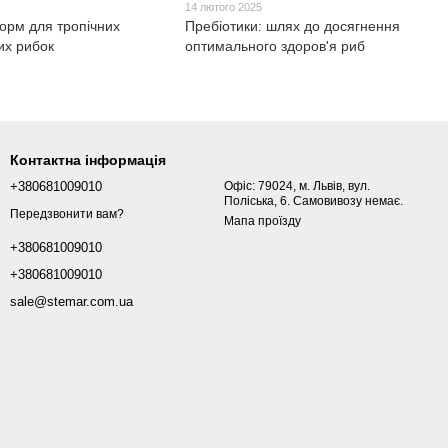
14 лютого 2025
корм для тропічних
Пребіотики: шлях до досягнення
их рибок
оптимального здоров'я риб
Контактна інформація
+380681009010
Офіс: 79024, м. Львів, вул.
Поліська, 6. Самовивозу немає.
Передзвонити вам?
Мапа проїзду
+380681009010
+380681009010
sale@stemar.com.ua