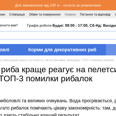
Для замовлення від 100 кг - оплата за реквізитами
азин
Співпраця
Обмін та повернення
Новини
Питання та відповіді
Графік роботи:
Будні: 09:00 - 17:00, Сб-Нд: Вихідн
вонити вам?
овлі
Корми для декоративних риб
ку риба краще реагує на пелетси, ніж на звичайну прикормку: ТОП-3 помилки рибалок
 риба краще реагує на пелетси
 ТОП-3 помилки рибалок
риболовлі та великих очікувань. Вода прогрівається,
гато рибалок помічають цікаву закономірність: там,
о дають стабільно кращий результат.