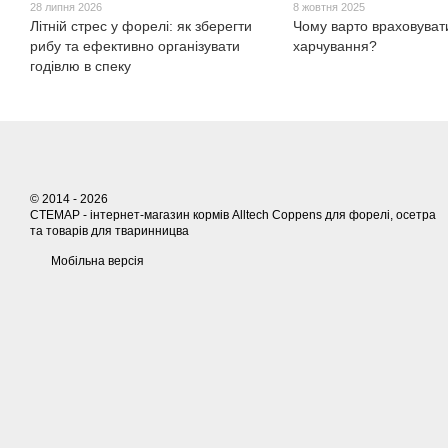
28 липня 2026
8 жовтня 2025
Літній стрес у форелі: як зберегти
Чому варто враховуват
рибу та ефективно організувати
харчування?
годівлю в спеку
© 2014 - 2026
СТЕМАР - інтернет-магазин кормів Alltech Coppens для форелі, осетра
та товарів для тваринницва
Мобільна версія