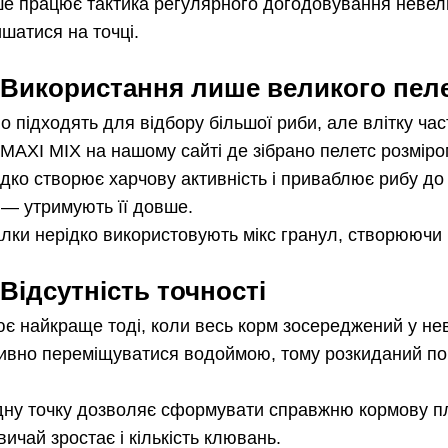
е працює тактика регулярного догодовування невели
шатися на точці.
Використання лише великого пел
о підходять для відбору більшої риби, але влітку час
 MAXI MIX на нашому сайті де зібрано пелетс розмір
дко створює харчову активність і приваблює рибу до 
 — утримують її довше.
алки нерідко використовують мікс гранул, створюючи 
Відсутність точності
є найкраще тоді, коли весь корм зосереджений у нев
тивно переміщуватися водоймою, тому розкиданий по 
дну точку дозволяє сформувати справжню кормову пля
вичай зростає і кількість клювань.