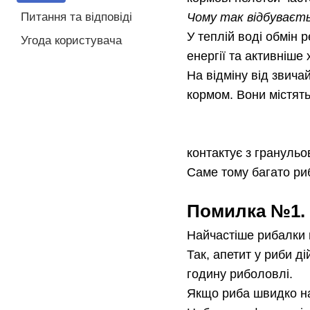
Питання та відповіді
Чому так відбуваєть
У теплій воді обмін 
Угода користувача
енергії та активніше 
На відміну від звича
кормом. Вони містять
контактує з гранульо
Саме тому багато риб
Помилка №1. 
Найчастіше рибалки 
Так, апетит у риби д
годину риболовлі.
Якщо риба швидко на