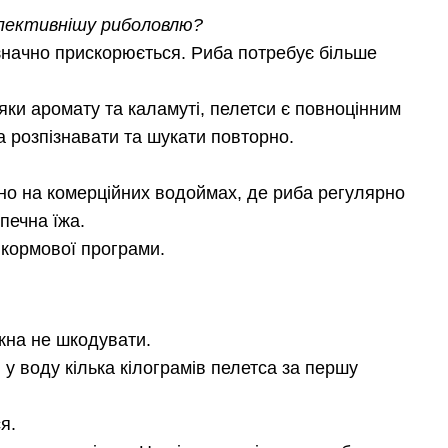
спективнішу риболовлю?
 значно прискорюється. Риба потребує більше
дяки аромату та каламуті, пелетси є повноцінним
на розпізнавати та шукати повторно.
но на комерційних водоймах, де риба регулярно
печна їжа.
 кормової програми.
жна не шкодувати.
 у воду кілька кілограмів пелетса за першу
я.