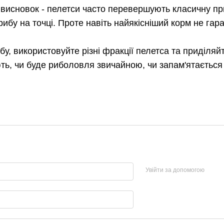
висновок - пелетси часто перевершують класичну при
ибу на точці. Проте навіть найякісніший корм не гар
у, використовуйте різні фракції пелетса та приділяйт
ть, чи буде риболовля звичайною, чи запам'ятаєтьс
Увійти за допомогою