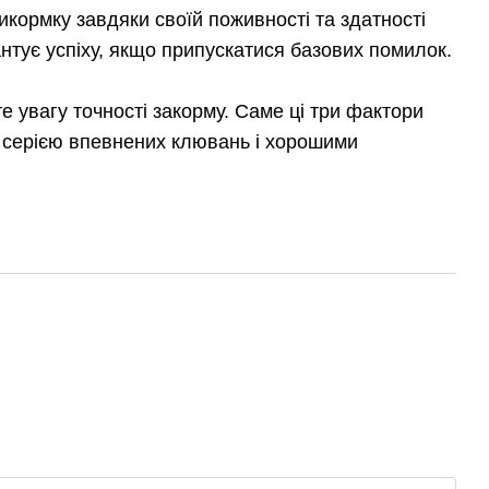
кормку завдяки своїй поживності та здатності
антує успіху, якщо припускатися базових помилок.
е увагу точності закорму. Саме ці три фактори
я серією впевнених клювань і хорошими