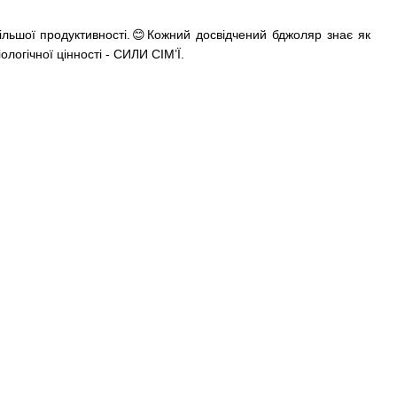
льшої продуктивності.😊Кожний досвідчений бджоляр знає як
логічної цінності - СИЛИ СІМ’Ї.