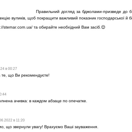
Правильний догляд за бджолами-призведе до бі
кцію вуликів, щоб покращити важливий показник господарської й біо
://stemar.com.ua/ та обирайте необхідний Вам засіб.😌
24 в 00:27
 те, що Ви рекомендуєте!
0:44
олнена ачивка: в каждом абзаце по опечатке.
06.2022 в 11:20
о, що звернули увагу! Врахуємо Ваші зауваження.