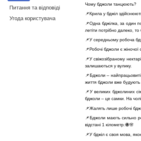
Чому бджоли танцюють?
Питання та відповіді
📌Крила у бджіл здійснюют
Угода користувача
📌Одна бджілка, за один п
летіти потрібно далеко, то
📌У середньому робоча бдж
📌Робочі бджоли є жіночої с
📌У свіжозібраному нектар
залишаються у вулику.
📌Бджоли – найпрацьовитіш
життя бджоли вже будують 
📌У великих бджолиних сім
бджоли – це самки. На чолі
📌Жалять лише робочі бджол
📌Бджоли мають сильно роз
відстані 1 кілометр.🐝🌸
📌У бджіл є своя мова, як