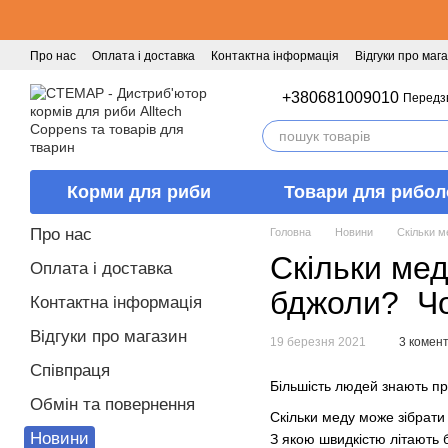
Перейти к основному контенту
Про нас
Оплата і доставка
Контактна інформація
Відгуки про маг
+380681009010
Передз
Корми для риби
Товари для рибол
Про нас
Головна
Новини
Скільки м
Скільки ме
Оплата і доставка
бджоли? Ч
Контактна інформація
Відгуки про магазин
19 березня 2021
3 комен
Співпраця
Більшість людей знають про
Обмін та повернення
Скільки меду може зібрати
Новини
З якою швидкістю літають