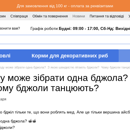
Для замовлення від 100 кг - оплата за реквізитами
азин
Співпраця
Обмін та повернення
Новини
Питання та відповіді
Графік роботи:
Будні: 09:00 - 17:00, Сб-Нд: Вихідн
вонити вам?
овлі
Корми для декоративних риб
еду може зібрати одна бджола? З якою швидкістю літають бджоли? Чому бджоли танц
ду може зібрати одна бджола?
ому бджоли танцюють?
таря
 бджіл тільки те, що вони роблять мед. Але це тільки вершина айсбе
 одна бджола? 🍯🍯
 бджоли?