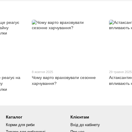
8 жовтня 2025
29 травня 2025
 реагує на
Чому варто враховувати сезонне
Астаксантин
ну
харчування?
впливають 
илки
Каталог
Клієнтам
Корми для риби
Вхід до кабінету
Товари для риболовлі
Про нас