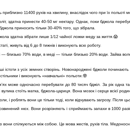
ь приблизно 11400 рухів на хвилину, внаслідок чого при їх польоті 
оліт, здатна принести 40-50 мг нектару. Однак, поки бджола перебу
 бджола приносить тільки 30-40% того, що зібрала.
ола здатна зібрати лише 1/12 чайної ложки меду за життя.😱
таті, живуть від 6 до 8 тижнів і виконують всю роботу.
і — близько 70% води, в меді — тільки близько 20% води. Зайва во
і істоти з усіх земних створінь. Новонароджені бджоли починають 
стільники і виконують «навчальні» польоти.🤓
’ях може одночасно перебувати до 80 тисяч бджіл. За рік одна так
 вулика стоїть матка, бджола-цариця. Вона мозок і серце всієї роди
и, і роблять вони це тільки тоді, коли відчувають загрозу. Після ць
винений нюх. Вони розрізняють і сприймають запахи в 1000 разів 
ою вони спілкуються між собою. Це мова жестів, рухів тіла. Медонос