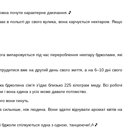
можна почути характерне дзизчання.🎵
ває в польоті до свого вулика, вона харчується нектаром. Якщо
лога випаровується під час перероблення нектару бджолами, які
трудитися вже на другий день свого життя, а на 6–10 дні свого
а бджолина сім’я з’їдає близько 225 кілограм меду. Всі робочі
ни і вона єдина з усіх може давати потомство.
ого вони гинуть.
сильніше, ніж людина. Вони здатні відчувати аромат квітів на
ні бджоли спілкуються одна з одною, танцюючи!🎶🎵