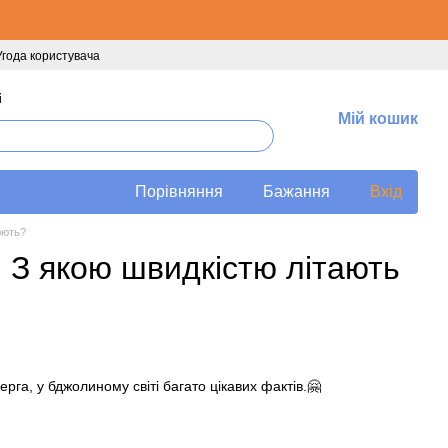
Угода користувача
і
Мій кошик
Порівняння
Бажання
Вхід
юють?
 З якою швидкістю літають
рга, у бджолиному світі багато цікавих фактів.🤗