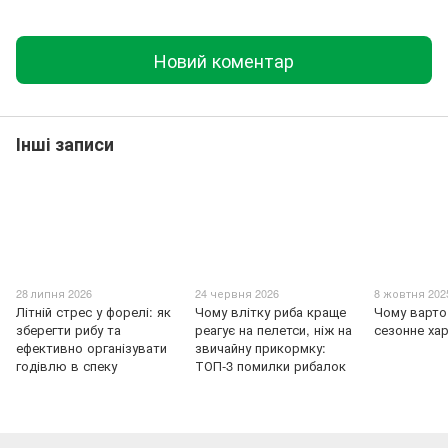
Новий коментар
Інші записи
28 липня 2026
24 червня 2026
8 жовтня 202
Літній стрес у форелі: як
Чому влітку риба краще
Чому варто
зберегти рибу та
реагує на пелетси, ніж на
сезонне ха
ефективно організувати
звичайну прикормку:
годівлю в спеку
ТОП-3 помилки рибалок