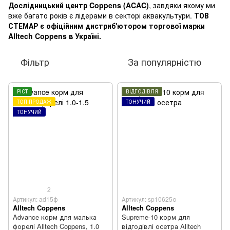
Дослідницький центр Coppens (ACAC)
, завдяки якому ми
вже багато років є лідерами в секторі аквакультури.
ТОВ
СТЕМАР є офіційним дистриб'ютором торгової марки
Alltech Coppens в Україні.
Фільтр
За популярністю
РІСТ
ВІДГОДІВЛЯ
ТОП ПРОДАЖ
ТОНУЧИЙ
ТОНУЧИЙ
2
Артикул: ad15ф
Артикул: sp10625о
Alltech Coppens
Alltech Coppens
Advance корм для малька
Supreme-10 корм для
форелі Alltech Coppens, 1.0
відгодівлі осетра Alltech