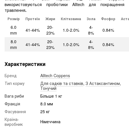
використовуються пробіотики Alltech для покращення
травлення
.
Розмір
Протеїн
Жири
Клітковина
Зола
Фосфор
Аст
6.0
20-
4-
41-44%
1.0-2.0%
0.84%
mm
23%
8%
8.0
20-
4-
41-44%
1.0-2.0%
0.84%
mm
23%
8%
Характеристики
Бренд
Alltech Coppens
Тип корму
Для садків та ставків
,
З Астаксантином
,
Тонучий
Вага риби
Більше 1 кг
Фракція
8.0 мм
Фасування
25 кг
Країна-
Німеччина
виробник