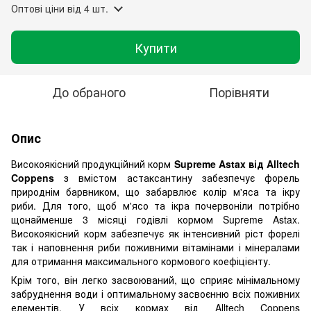
Оптові ціни
від 4 шт.
Купити
До обраного
Порівняти
Опис
Високоякісний продукційний корм
Supreme
Astax від Alltech
Coppens
з вмістом астаксантину забезпечує форель
природнім барвником, що забарвлює колір м'яса та ікру
риби. Для того, щоб м'ясо та ікра почервоніли потрібно
щонайменше 3 місяці годівлі кормом Supreme Astax.
Високоякісний корм забезпечує як інтенсивний ріст форелі
так і наповнення риби поживними вітамінами і мінералами
для отримання максимального кормового коефіцієнту.
Крім того, він легко засвоюваний, що сприяє мінімальному
забруднення води і оптимальному засвоєнню всіх поживних
елементів. У всіх кормах від Alltech Coppens