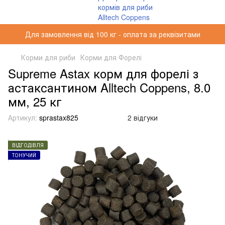
Для замовлення від 100 кг - оплата за реквізитами
Корми для риби
Корми для Форелі
Supreme Astax корм для форелі з
астаксантином Alltech Coppens, 8.0
мм, 25 кг
Артикул:
sprastax825
2 відгуки
ВІДГОДІВЛЯ
ТОНУЧИЙ