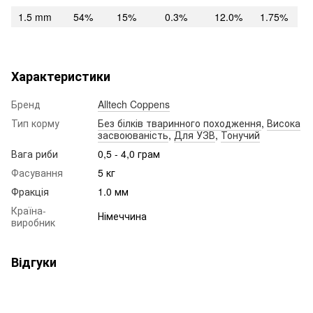
1.5 mm
54%
15%
0.3%
12.0%
1.75%
Характеристики
Бренд
Alltech Coppens
Тип корму
Без білків тваринного походження
,
Висока
засвоюваність
,
Для УЗВ
,
Тонучий
Вага риби
0,5 - 4,0 грам
Фасування
5 кг
Фракція
1.0 мм
Країна-
Німеччина
виробник
Відгуки