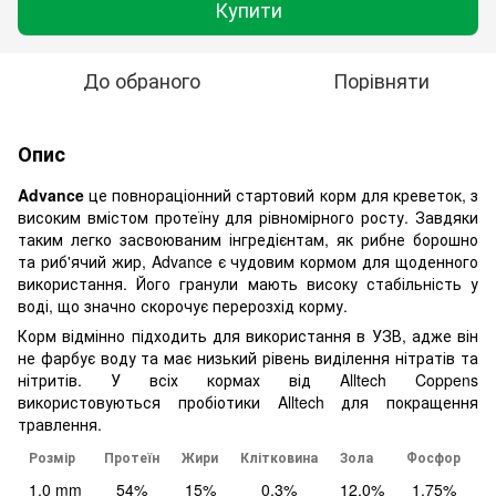
Купити
До обраного
Порівняти
Опис
Advance
це повнораціонний стартовий корм для креветок, з
високим вмістом протеїну для рівномірного росту. Завдяки
таким легко засвоюваним інгредієнтам, як рибне борошно
та риб'ячий жир, Advance є чудовим кормом для щоденного
використання. Його гранули мають високу стабільність у
воді, що значно скорочує перерозхід корму.
Корм відмінно підходить для використання в УЗВ, адже він
не фарбує воду та має низький рівень виділення нітратів та
нітритів. У всіх кормах від Alltech Coppens
використовуються пробіотики Alltech для покращення
травлення.
Розмір
Протеїн
Жири
Клітковина
Зола
Фосфор
1.0 mm
54%
15%
0.3%
12.0%
1.75%