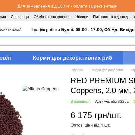
Для замовлення від 100 кг - оплата за реквізитами
азин
Співпраця
Обмін та повернення
Новини
Питання та відповіді
Графік роботи:
Будні: 09:00 - 17:00, Сб-Нд: Вихідн
вонити вам?
овлі
Корми для декоративних риб
Головна
Товари для риболовлі
Ко
RED PREMIUM SEL
Coppens, 2.0 мм, 
В наявності
Артикул: rdprsl225a
6 175 грн/шт.
Оптові ціни від 4 шт.