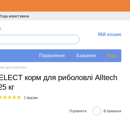
Угода користувача
і
Мій кошик
Порівняння
Бажання
Вхід
рми для риболовлі
ECT корм для риболовлі Alltech
25 кг
2 відгуки
Порівняти
В бажання