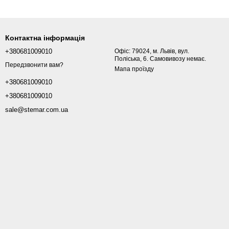
Контактна інформація
+380681009010
Офіс: 79024, м. Львів, вул.
Поліська, 6. Самовивозу немає.
Передзвонити вам?
Мапа проїзду
+380681009010
+380681009010
sale@stemar.com.ua