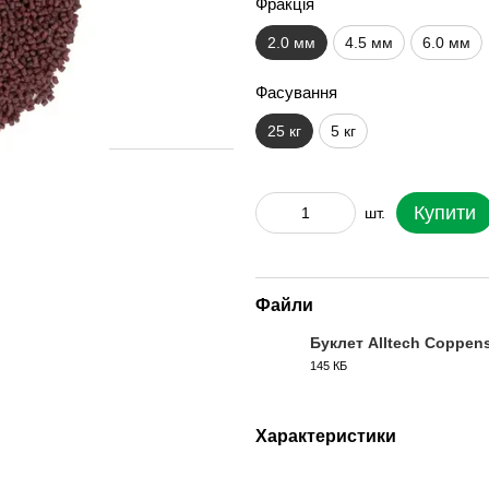
Фракція
2.0 мм
4.5 мм
6.0 мм
Фасування
25 кг
5 кг
Купити
шт.
Файли
Буклет Alltech Coppen
145 КБ
PDF
Характеристики