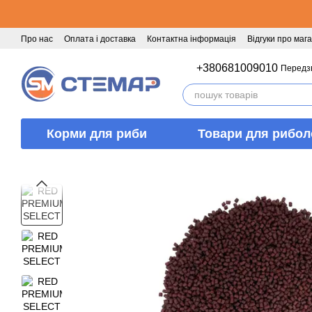
Перейти к основному контенту
Про нас
Оплата і доставка
Контактна інформація
Відгуки про маг
+380681009010
Передз
Корми для риби
Товари для рибол