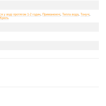
я у воді протягом 1-2 годин
,
Приманюючі
,
Тепла вода
,
Тонучі
,
Криль
s