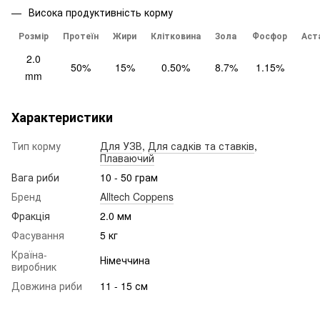
Висока продуктивність корму
Розмір
Протеїн
Жири
Клітковина
Зола
Фосфор
Аст
2.0
50%
15%
0.50%
8.7%
1.15%
mm
Характеристики
Тип корму
Для УЗВ
,
Для садків та ставків
,
Плаваючий
Вага риби
10 - 50 грам
Бренд
Alltech Coppens
Фракція
2.0 мм
Фасування
5 кг
Країна-
Німеччина
виробник
Довжина риби
11 - 15 см