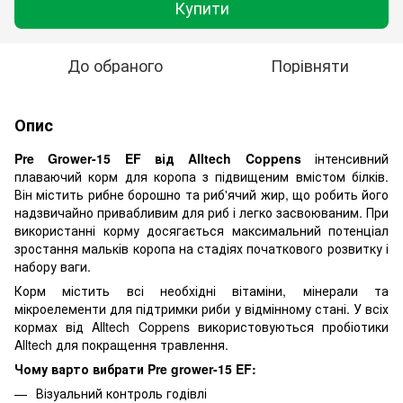
Купити
До обраного
Порівняти
Опис
Pre Grower-15 EF від Alltech Coppens
інтенсивний
плаваючий корм для коропа з підвищеним вмістом білків.
Він містить рибне борошно та риб'ячий жир, що робить його
надзвичайно привабливим для риб і легко засвоюваним. При
використанні корму досягається максимальний потенціал
зростання мальків коропа на стадіях початкового розвитку і
набору ваги.
Корм містить всі необхідні вітаміни, мінерали та
мікроелементи для підтримки риби у відмінному стані. У всіх
кормах від Alltech Coppens використовуються пробіотики
Alltech для покращення травлення.
Чому варто вибрати Pre grower-15 EF:
Візуальний контроль годівлі