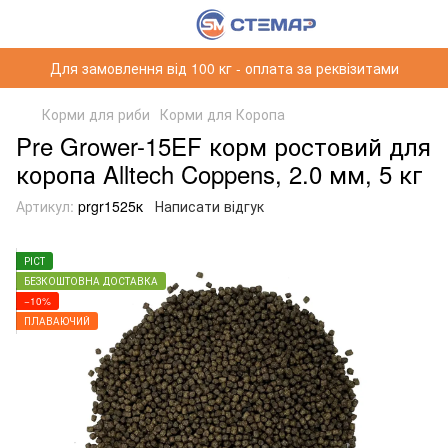
Для замовлення від 100 кг - оплата за реквізитами
Корми для риби
Корми для Коропа
Pre Grower-15EF корм ростовий для
коропа Alltech Coppens, 2.0 мм, 5 кг
Артикул:
prgr1525к
Написати відгук
РІСТ
БЕЗКОШТОВНА ДОСТАВКА
−10%
ПЛАВАЮЧИЙ