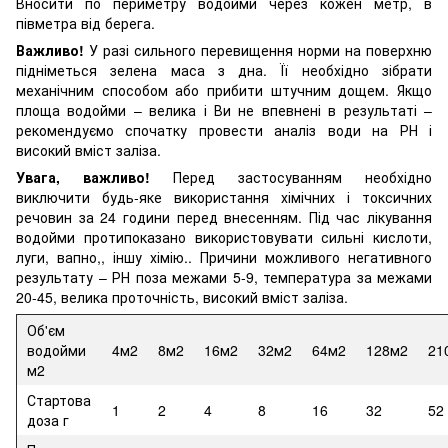
Вносити по периметру водойми через кожен метр, в
півметра від берега.
Важливо!
У разі сильного перевищення норми на поверхню
підніметься зелена маса з дна. Її необхідно зібрати
механічним способом або прибити штучним дощем. Якщо
площа водойми – велика і Ви не впевнені в результаті –
рекомендуємо спочатку провести аналіз води на РН і
високий вміст заліза.
Увага, важливо!
Перед застосуванням необхідно
виключити будь-яке використання хімічних і токсичних
речовин за 24 години перед внесенням. Під час лікування
водойми протипоказано використовувати сильні кислоти,
луги, вапно,, іншу хімію.. Причини можливого негативного
результату – РН поза межами 5-9, температура за межами
20-45, велика проточність, високий вміст заліза.
Об'єм
водойми
4м2
8м2
16м2
32м2
64м2
128м2
21
м2
Стартова
1
2
4
8
16
32
52
доза г