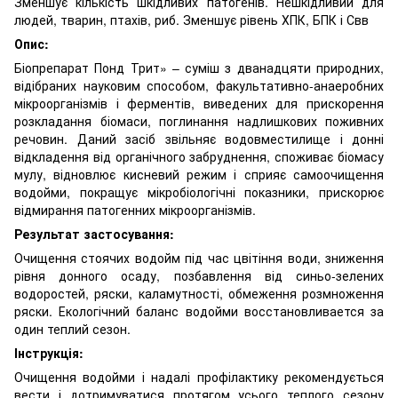
Зменшує кількість шкідливих патогенів. Нешкідливий для
людей, тварин, птахів, риб. Зменшує рівень ХПК, БПК і Свв
Опис:
Біопрепарат Понд Трит» – суміш з дванадцяти природних,
відібраних науковим способом, факультативно-анаеробних
мікроорганізмів і ферментів, виведених для прискорення
розкладання біомаси, поглинання надлишкових поживних
речовин. Даний засіб звільняє водовместилище і донні
відкладення від органічного забруднення, споживає біомасу
мулу, відновлює кисневий режим і сприяє самоочищення
водойми, покращує мікробіологічні показники, прискорює
відмирання патогенних мікроорганізмів.
Результат застосування:
Очищення стоячих водойм під час цвітіння води, зниження
рівня донного осаду, позбавлення від синьо-зелених
водоростей, ряски, каламутності, обмеження розмноження
ряски. Екологічний баланс водойми восстановливается за
один теплий сезон.
Інструкція:
Очищення водойми і надалі профілактику рекомендується
вести і дотримуватися протягом усього теплого сезону