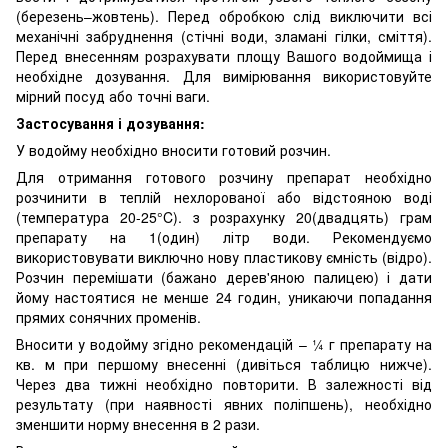
(березень–жовтень). Перед обробкою слід виключити всі
механічні забруднення (стічні води, зламані гілки, сміття).
Перед внесенням розрахувати площу Вашого водоймища і
необхідне дозування. Для вимірювання використовуйте
мірний посуд або точні ваги.
Застосування і дозування:
У водойму необхідно вносити готовий розчин.
Для отримання готового розчину препарат необхідно
розчинити в теплій нехлорованої або відстояною воді
(температура 20-25°C). з розрахунку 20(двадцять) грам
препарату на 1(один) літр води. Рекомендуємо
використовувати виключно нову пластикову ємність (відро).
Розчин перемішати (бажано дерев'яною палицею) і дати
йому настоятися не менше 24 годин, уникаючи попадання
прямих сонячних променів.
Вносити у водойму згідно рекомендацій – ¼ г препарату на
кв. м при першому внесенні (дивіться таблицю нижче).
Через два тижні необхідно повторити. В залежності від
результату (при наявності явних поліпшень), необхідно
зменшити норму внесення в 2 рази.