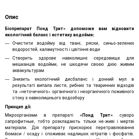
Опис
Біопрепарат Понд Трит» допоможе вам
відновити
екологічний баланс і естетику водойми:
Очистити водойму від твані, ряски, синьо-зелених
водоростей, каламутності і цвітіння води
Створить здорове навколишнє середовище для
мешканців водойми, не шкодячи своєю дією живим
аквакультурам
Знизить екологічний дисбаланс і донний мул в
результаті випала листя, рибних та тваринних відходів
та «неточечного» органічного і неорганічного поживного
стоку з навколишнього водозбору
Принцип дії:
Мікроорганізми в препараті
«Понд Трит»
суворо
сапрофитные, тобто розкладають тільки не-живі і мертві
матеріали. Дія препарату прискорює перетравлювання
біомаси / осаду і споживає надлишок нітратів і фосфатів.