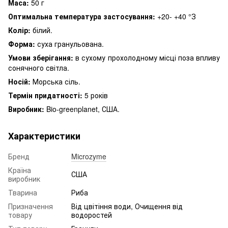
Маса:
50 г
Оптимальна температура застосування:
+20- +40 °З
Колір:
білий.
Форма:
суха гранульована.
Умови зберігання:
в сухому прохолодному місці поза впливу
сонячного світла.
Носій:
Морська сіль.
Термін придатності:
5 років
Виробник:
Bio-greenplanet, США.
Характеристики
Бренд
Microzyme
Країна
США
виробник
Тварина
Риба
Призначення
Від цвітіння води, Очищення від
товару
водоростей