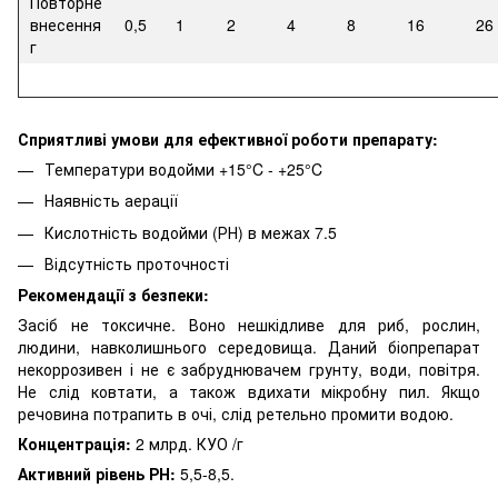
Повторне
внесення
0,5
1
2
4
8
16
26
г
Сприятливі умови для ефективної роботи препарату:
Температури водойми +15°C - +25°C
Наявність аерації
Кислотність водойми (РН) в межах 7.5
Відсутність проточності
Рекомендації з безпеки:
Засіб не токсичне. Воно нешкідливе для риб, рослин,
людини, навколишнього середовища. Даний біопрепарат
некоррозивен і не є забруднювачем грунту, води, повітря.
Не слід ковтати, а також вдихати мікробну пил. Якщо
речовина потрапить в очі, слід ретельно промити водою.
Концентрація:
2 млрд. КУО /г
Активний рівень РН:
5,5-8,5.