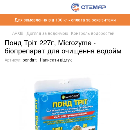
Для замовлення від 100 кг - оплата за реквізитами
АРХІВ
Догляд за водоймою
Контроль водоростей
Понд Тріт 227г, Microzyme -
біопрепарат для очищення водойм
Артикул:
pondtrit
Написати відгук