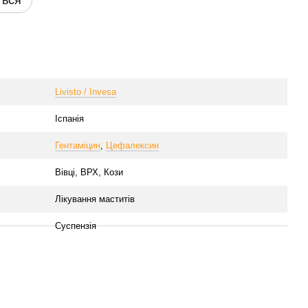
ться
Livisto / Invesa
Іспанія
Гентаміцин
,
Цефалексин
Вівці, ВРХ, Кози
Лікування маститів
Суспензія