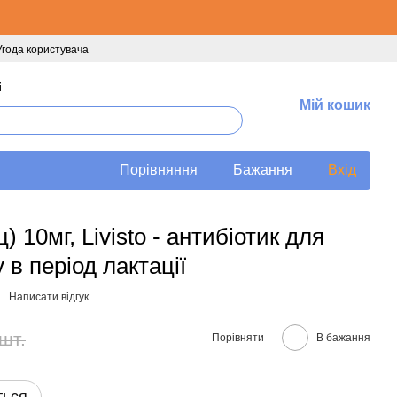
Угода користувача
і
Мій кошик
Порівняння
Бажання
Вхід
 10мг, Livisto - антибіотик для
 в період лактації
Написати відгук
шт.
Порівняти
В бажання