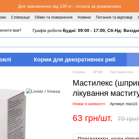
Для замовлення від 100 кг - оплата за реквізитами
азин
Співпраця
Обмін та повернення
Новини
Питання та відповіді
Графік роботи:
Будні: 09:00 - 17:00, Сб-Нд: Вихідн
вонити вам?
овлі
Корми для декоративних риб
Головна
АРХІВ
Протимаститні
Мастилекс (шприц)
лікування маститу
Немає в наявності
Артикул: mas10
63 грн/шт.
70 грн/