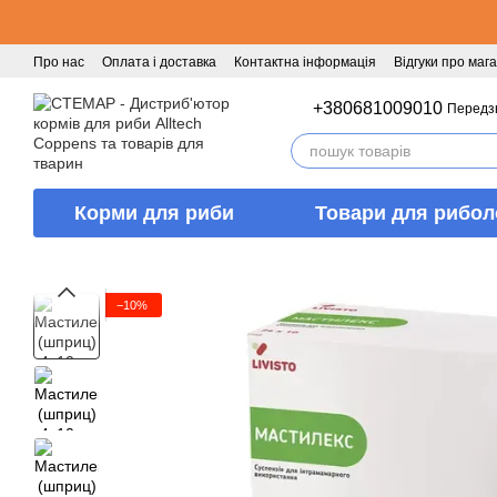
Перейти к основному контенту
Про нас
Оплата і доставка
Контактна інформація
Відгуки про маг
+380681009010
Передз
Корми для риби
Товари для рибол
−10%