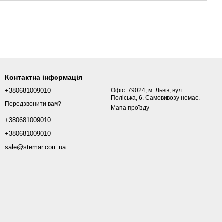
Контактна інформація
+380681009010
Офіс: 79024, м. Львів, вул.
Поліська, 6. Самовивозу немає.
Передзвонити вам?
Мапа проїзду
+380681009010
+380681009010
sale@stemar.com.ua