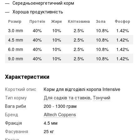
Середньоенергетичний корм
Хороша продуктивність
Розмір
Протеїн
Жири
Клітковина
Зола
Фосфор
3.0 mm
40%
10%
2.5%
10.8%
1.42%
4.5 mm
40%
10%
2.5%
10.8%
1.42%
6.0 mm
40%
10%
2.5%
10.8%
1.42%
9.0 mm
40%
10%
2.5%
10.8%
1.42%
Характеристики
Короткий опис
Корм для відгодівлі коропа Intensive
Тип корму
Для садків та ставків
,
Тонучий
Вага риби
200 - 1300 грам
Бренд
Alltech Coppens
Фракція
4.5 мм
Фасування
25 кг
Країна-