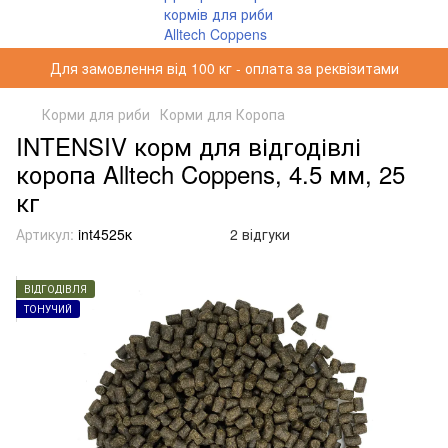
Для замовлення від 100 кг - оплата за реквізитами
Корми для риби
Корми для Коропа
INTENSIV корм для відгодівлі
коропа Alltech Coppens, 4.5 мм, 25
кг
Артикул:
int4525к
2 відгуки
ВІДГОДІВЛЯ
ТОНУЧИЙ