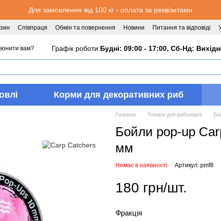
Для замовлення від 100 кг - оплата за реквізитами
азин
Співпраця
Обмін та повернення
Новини
Питання та відповіді
Графік роботи:
Будні: 09:00 - 17:00, Сб-Нд: Вихідн
вонити вам?
овлі
Корми для декоративних риб
Головна
Товари для риболовлі
Бо
Бойли pop-up Carp
мм
Немає в наявності
Артикул: pmf8
180 грн/шт.
Фракція