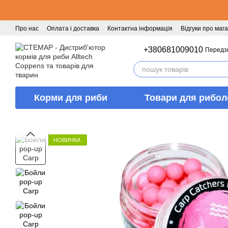
Перейти к основному контенту
Про нас
Оплата і доставка
Контактна інформація
Відгуки про маг
+380681009010
Передз
Корми для риби
Товари для рибол
НОВИНКА