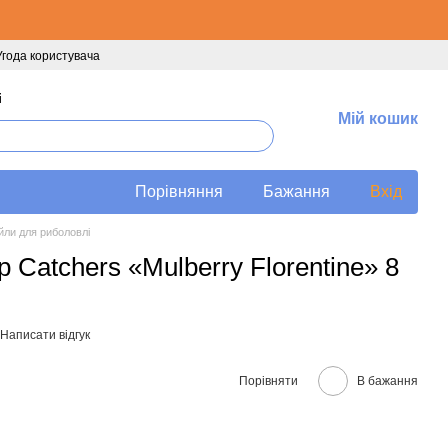
Угода користувача
і
Мій кошик
Порівняння
Бажання
Вхід
йли для риболовлі
 Catchers «Mulberry Florentine» 8
Написати відгук
Порівняти
В бажання