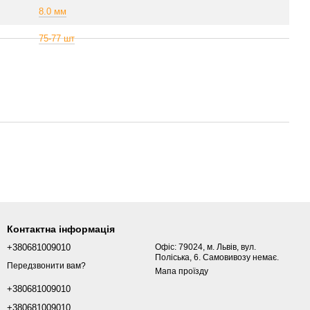
8.0 мм
75-77 шт
Контактна інформація
+380681009010
Офіс: 79024, м. Львів, вул.
Поліська, 6. Самовивозу немає.
Передзвонити вам?
Мапа проїзду
+380681009010
+380681009010