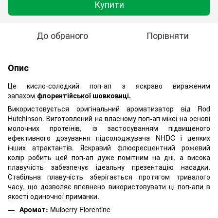
Купити
До обраного
Порівняти
Опис
Це кисло-солодкий поп-ап з яскраво вираженим
запахом
флорентійської шовковиці.
Використовується оригінальний ароматизатор від Rod
Hutchinson. Виготовлений на власному поп-ап міксі на основі
молочних протеїнів, із застосуванням підвищеного
ефективного дозування підсолоджувача NHDC і деяких
інших атрактантів. Яскравий флюоресцентний рожевий
колір робить цей поп-ап дуже помітним на дні, а висока
плавучість забезпечує ідеальну презентацію насадки.
Стабільна плавучість зберігається протягом тривалого
часу, що дозволяє впевнено використовувати ці поп-апи в
якості одиночної приманки.
Аромат:
Mulberry Florentine