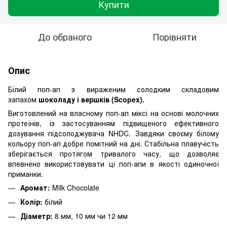
Купити
До обраного
Порівняти
Опис
Білий поп-ап з вираженим солодким складовим
запахом
шоколаду і вершків (Scopex).
Виготовлений на власному поп-ап міксі на основі молочних
протеїнів, із застосуванням підвищеного ефективного
дозування підсолоджувача NHDC. Завдяки своєму білому
кольору поп-ап добре помітний на дні. Стабільна плавучість
зберігається протягом тривалого часу, що дозволяє
впевнено використовувати ці поп-апи в якості одиночної
приманки.
Аромат:
Milk Chocolate
Колір:
білий
Діаметр:
8 мм, 10 мм чи 12 мм