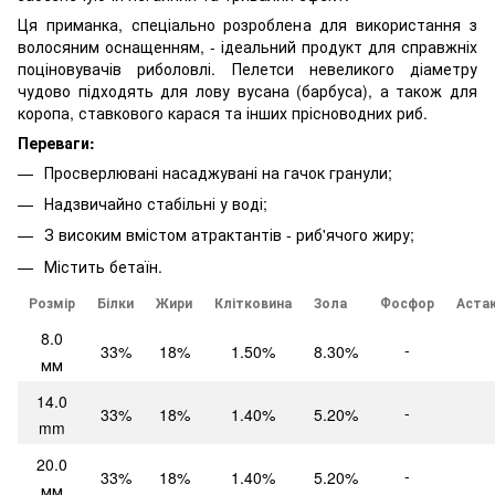
Ця приманка, спеціально розроблена для використання з
волосяним оснащенням, - ідеальний продукт для справжніх
поціновувачів риболовлі. Пелетси невеликого діаметру
чудово підходять для лову вусана (барбуса), а також для
коропа, ставкового карася та інших прісноводних риб.
Переваги:
Просверлювані насаджувані на гачок гранули;
Надзвичайно стабільні у воді;
З високим вмістом атрактантів - риб'ячого жиру;
Містить бетаїн.
Розмір
Білки
Жири
Клітковина
Зола
Фосфор
Аста
8.0
-
33%
18%
1.50%
8.30%
мм
14.0
-
33%
18%
1.40%
5.20%
mm
20.0
-
33%
18%
1.40%
5.20%
мм