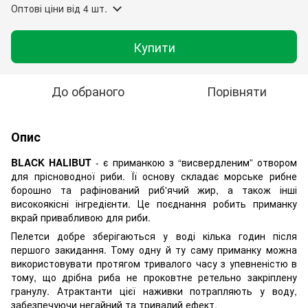
Оптові ціни
від 4 шт.
Купити
До обраного
Порівняти
Опис
BLACK HALIBUT
- є приманкою з “висвердленим” отвором
для прісноводної риби. Її основу складає морське рибне
борошно та рафінований риб'ячий жир, а також інші
високоякісні інгредієнти. Це поєднання робить приманку
вкрай привабливою для риби.
Пелетси добре зберігаються у воді кілька годин після
першого закидання. Тому одну й ту саму приманку можна
використовувати протягом тривалого часу з упевненістю в
тому, що дрібна риба не проковтне ретельно закріплену
гранулу. Атрактанти цієї наживки потрапляють у воду,
забезпечуючи негайний та тривалий ефект.